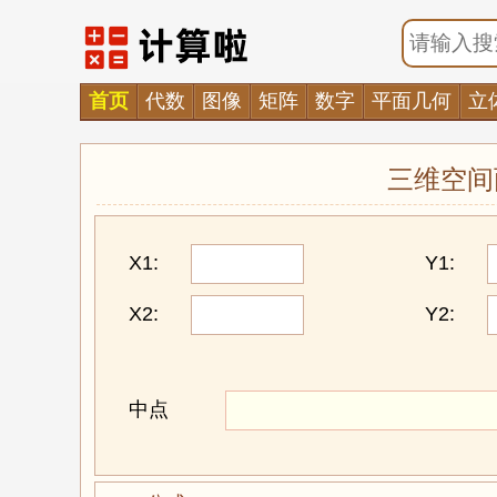
首页
代数
图像
矩阵
数字
平面几何
立
三维空间
X1:
Y1:
X2:
Y2:
中点