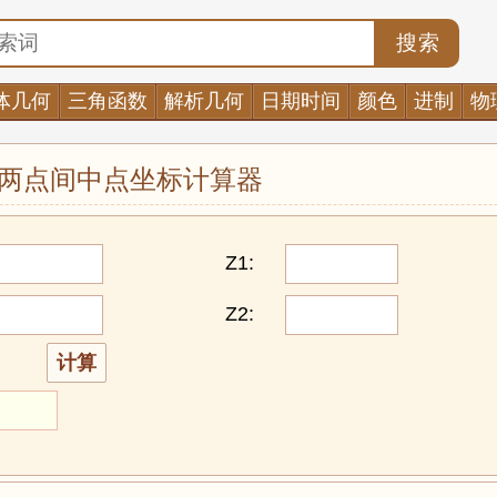
搜索
体几何
三角函数
解析几何
日期时间
颜色
进制
物
两点间中点坐标计算器
Z1:
Z2: