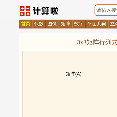
首页
代数
图像
矩阵
数字
平面几何
立
3x3矩阵行
矩阵(A)