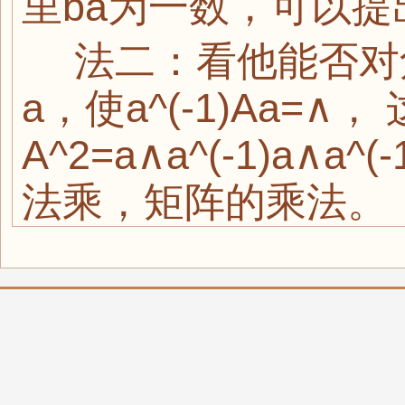
里ba为一数，可以提出，
法二：看他能否对
a，使a^(-1)Aa=∧， 
A^2=a∧a^(-1)a∧a
法乘，矩阵的乘法。