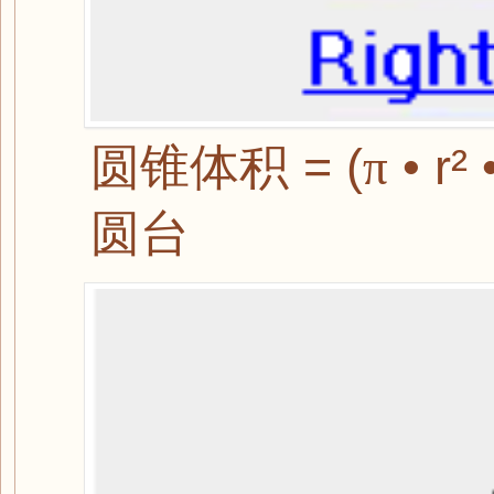
圆锥体积 = (
π
• r² 
圆台