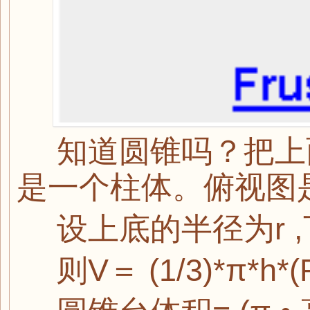
知道圆锥吗？把上
是一个柱体。俯视图
设上底的半径为r ,
则V＝ (1/3)*π*h*(R