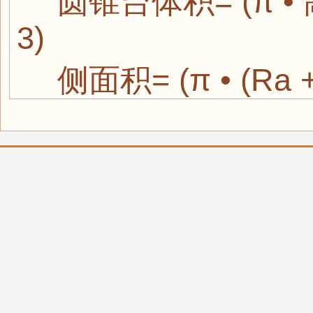
圆锥台体积= (π • 高he
3)
侧面积= (π • (Ra +